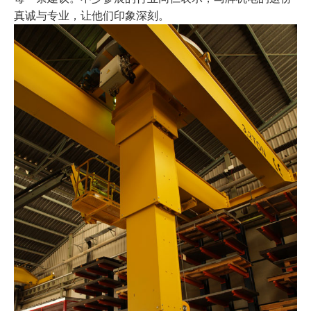
真诚与专业，让他们印象深刻。