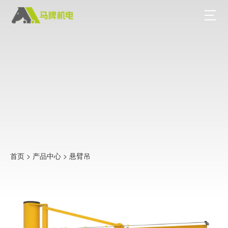
首页
>
产品中心
>
悬臂吊